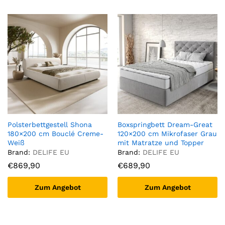
Polsterbettgestell Shona
Boxspringbett Dream-Great
180×200 cm Bouclé Creme-
120×200 cm Mikrofaser Grau
Weiß
mit Matratze und Topper
Brand:
DELIFE EU
Brand:
DELIFE EU
€
869,90
€
689,90
Zum Angebot
Zum Angebot