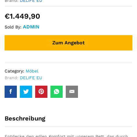
Brand:
DELIFE EU
€
1.449,90
ADMIN
Sold By:
Zum Angebot
Category:
Möbel
Brand:
DELIFE EU
Beschreibung
Entdecke den edlen Komfort mit unserem Bett, das durch