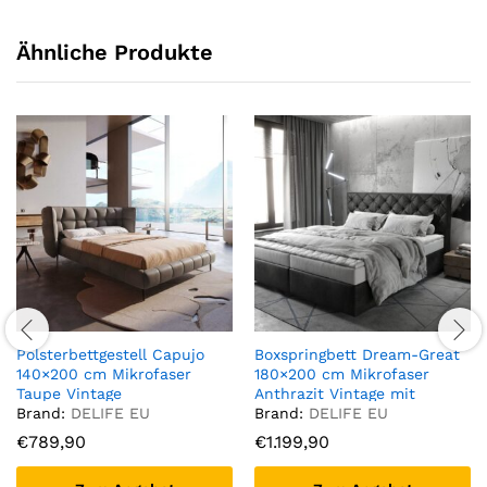
Ähnliche Produkte
Polsterbettgestell Capujo
Boxspringbett Dream-Great
140×200 cm Mikrofaser
180×200 cm Mikrofaser
Taupe Vintage
Anthrazit Vintage mit
Matratze und Topper
Brand:
DELIFE EU
Brand:
DELIFE EU
€
789,90
€
1.199,90