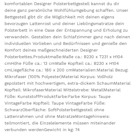
komfortablen Designer Polsterbettgestell kannst du dir
deine ganz persönliche Wohlfühlumgebung schaffen. Unser
Bettgestell gibt dir die Möglichkeit mit deinen eigens
bevorzugen Lattenrost und deiner Lieblingsmatratze dein
Polsterbett in eine Oase der Entspannung und Erholung zu
verwandeln. Gestalten dein Schlafzimmer ganz nach deinen
individuellen Vorlieben und Bedürfnissen und genieße den
Komfort deines maßgeschneiderten Designer
Polsterbettes.Produktmaße:Maße ca.: B230 x T231 x H104
cmHöhe Füße ca.: 13 cmMaße Kopfteil ca.: B230 x H104
cmLiegefläche ca.: 180 x 200 cmMaterialien:Material Bezug:
Mikrofaser (100% Polyester)Material Korpus: Vollholz
gepolstert mit hochwertigem, extra-dickem SchaumMaterial
Kopfteil: MikrofaserMaterial Mittelstrebe: MetallMaterial
Füße: KunststoffProduktfarbe:Farbe Korpus: Taupe
VintageFarbe Kopfteil: Taupe VintageFarbe Füße:
SchwarzOberfläche: SoftPolsterbettgestell ohne
Lattenrahmen und ohne MatratzeMontagehinweis:
teilmontiert, die Einzelelemente müssen miteinander
verbunden werdenGewicht in kg: 74