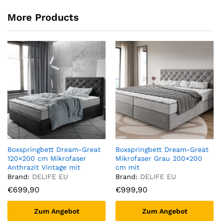
More Products
Boxspringbett Dream-Great
Boxspringbett Dream-Great
120×200 cm Mikrofaser
Mikrofaser Grau 200×200
Anthrazit Vintage mit
cm mit
Matratze und Topper
Taschenfederkernmatratze
Brand:
DELIFE EU
Brand:
DELIFE EU
und Topper Visco
€
699,90
€
999,90
Zum Angebot
Zum Angebot