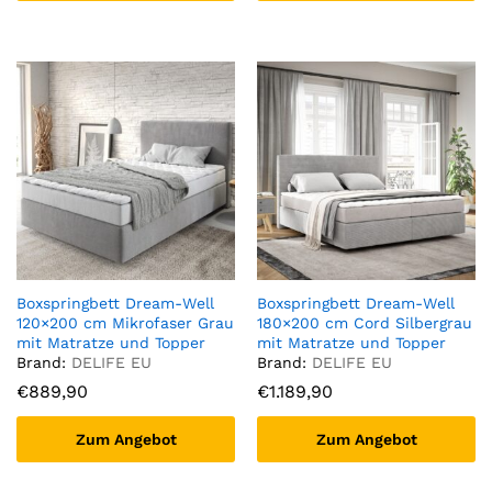
Boxspringbett Dream-Well
Boxspringbett Dream-Well
120×200 cm Mikrofaser Grau
180×200 cm Cord Silbergrau
mit Matratze und Topper
mit Matratze und Topper
Brand:
DELIFE EU
Brand:
DELIFE EU
€
889,90
€
1.189,90
Zum Angebot
Zum Angebot