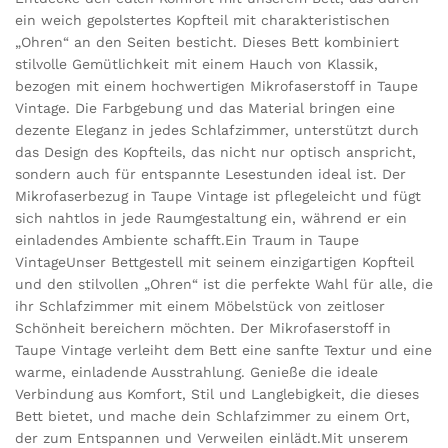
ein weich gepolstertes Kopfteil mit charakteristischen
„Ohren“ an den Seiten besticht. Dieses Bett kombiniert
stilvolle Gemütlichkeit mit einem Hauch von Klassik,
bezogen mit einem hochwertigen Mikrofaserstoff in Taupe
Vintage. Die Farbgebung und das Material bringen eine
dezente Eleganz in jedes Schlafzimmer, unterstützt durch
das Design des Kopfteils, das nicht nur optisch anspricht,
sondern auch für entspannte Lesestunden ideal ist. Der
Mikrofaserbezug in Taupe Vintage ist pflegeleicht und fügt
sich nahtlos in jede Raumgestaltung ein, während er ein
einladendes Ambiente schafft.Ein Traum in Taupe
VintageUnser Bettgestell mit seinem einzigartigen Kopfteil
und den stilvollen „Ohren“ ist die perfekte Wahl für alle, die
ihr Schlafzimmer mit einem Möbelstück von zeitloser
Schönheit bereichern möchten. Der Mikrofaserstoff in
Taupe Vintage verleiht dem Bett eine sanfte Textur und eine
warme, einladende Ausstrahlung. Genieße die ideale
Verbindung aus Komfort, Stil und Langlebigkeit, die dieses
Bett bietet, und mache dein Schlafzimmer zu einem Ort,
der zum Entspannen und Verweilen einlädt.Mit unserem