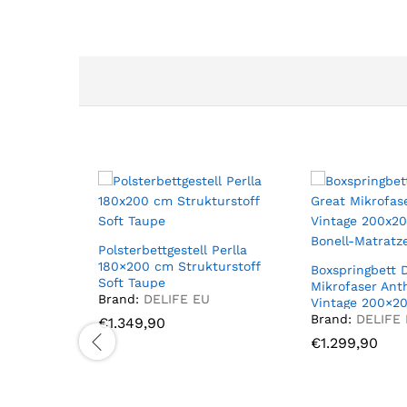
Polsterbettgestell Perlla
180×200 cm Strukturstoff
Boxspringbett 
Soft Taupe
Mikrofaser Anth
Brand:
DELIFE EU
Vintage 200×2
Bonell-Matratz
Brand:
DELIFE
€
€
1.349,90
1.349,90
€
€
1.299,90
1.299,90