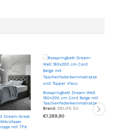
Boxspringbett Dream-Well
180×200 cm Cord Beige mit
Taschenfederkernmatratze
und Topper Visco
Brand:
DELIFE EU
€
€
1.289,90
1.289,90
tt Dream-Great
Boxsprin
Mikrofaser
180×200 
ntage mit TFK
mit Matr