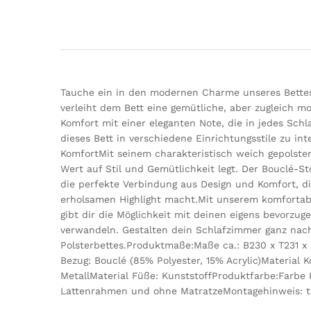
Tauche ein in den modernen Charme unseres Bettes,
verleiht dem Bett eine gemütliche, aber zugleich mo
Komfort mit einer eleganten Note, die in jedes Sch
dieses Bett in verschiedene Einrichtungsstile zu i
KomfortMit seinem charakteristisch weich gepolstert
Wert auf Stil und Gemütlichkeit legt. Der Bouclé-Sto
die perfekte Verbindung aus Design und Komfort, di
erholsamen Highlight macht.Mit unserem komfortabl
gibt dir die Möglichkeit mit deinen eigens bevorzu
verwandeln. Gestalten dein Schlafzimmer ganz nac
Polsterbettes.Produktmaße:Maße ca.: B230 x T231 x 
Bezug: Bouclé (85% Polyester, 15% Acrylic)Material 
MetallMaterial Füße: KunststoffProduktfarbe:Farbe 
Lattenrahmen und ohne MatratzeMontagehinweis: te