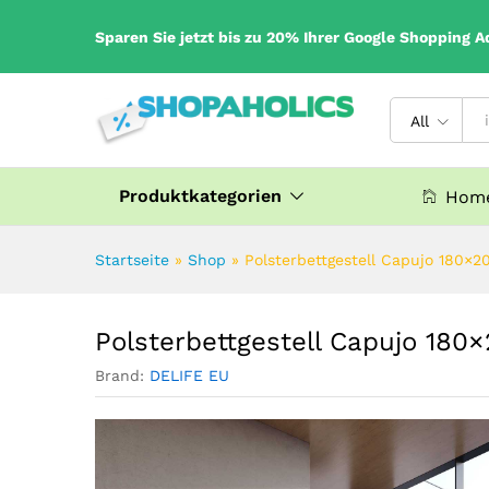
Sparen Sie jetzt bis zu 20% Ihrer Google Shopping A
All
Produktkategorien
Home
Startseite
»
Shop
»
Polsterbettgestell Capujo 180×2
Polsterbettgestell Capujo 180
Brand:
DELIFE EU