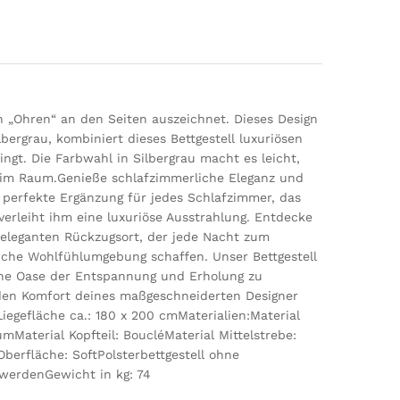
n „Ohren“ an den Seiten auszeichnet. Dieses Design
bergrau, kombiniert dieses Bettgestell luxuriösen
gt. Die Farbwahl in Silbergrau macht es leicht,
kt im Raum.Genieße schlafzimmerliche Eleganz und
e perfekte Ergänzung für jedes Schlafzimmer, das
 verleiht ihm eine luxuriöse Ausstrahlung. Entdecke
 eleganten Rückzugsort, der jede Nacht zum
liche Wohlfühlumgebung schaffen. Unser Bettgestell
 eine Oase der Entspannung und Erholung zu
 den Komfort deines maßgeschneiderten Designer
egefläche ca.: 180 x 200 cmMaterialien:Material
mMaterial Kopfteil: BoucléMaterial Mittelstrebe:
berfläche: SoftPolsterbettgestell ohne
werdenGewicht in kg: 74