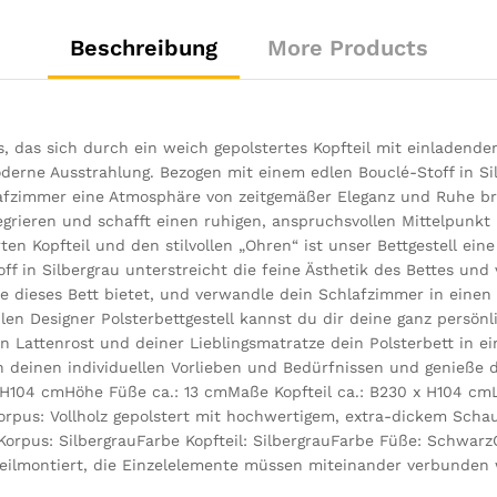
Beschreibung
More Products
 das sich durch ein weich gepolstertes Kopfteil mit einladende
derne Ausstrahlung. Bezogen mit einem edlen Bouclé-Stoff in Sil
lafzimmer eine Atmosphäre von zeitgemäßer Eleganz und Ruhe brin
ntegrieren und schafft einen ruhigen, anspruchsvollen Mittelpun
en Kopfteil und den stilvollen „Ohren“ ist unser Bettgestell ein
ff in Silbergrau unterstreicht die feine Ästhetik des Bettes und
e dieses Bett bietet, und verwandle dein Schlafzimmer in einen
en Designer Polsterbettgestell kannst du dir deine ganz persön
gen Lattenrost und deiner Lieblingsmatratze dein Polsterbett in
h deinen individuellen Vorlieben und Bedürfnissen und genieße
H104 cmHöhe Füße ca.: 13 cmMaße Kopfteil ca.: B230 x H104 cmLi
Korpus: Vollholz gepolstert mit hochwertigem, extra-dickem Schau
Korpus: SilbergrauFarbe Kopfteil: SilbergrauFarbe Füße: SchwarzO
ilmontiert, die Einzelelemente müssen miteinander verbunden 