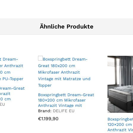
Ähnliche Produkte
Dream-Great
razit
Boxspringbett Dream-Great
00 cm
180×200 cm Mikrofaser
e PU-Topper
 EU
Anthrazit Vintage mit
Matratze und Topper
Brand:
DELIFE EU
€
€
1.199,90
1.199,90
Boxspringbe
120×200 cm 
Anthrazit Vi