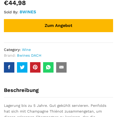
€
44,98
8WINES
Sold By:
Zum Angebot
Category:
Wine
Brand:
8wines DACH
Beschreibung
Lagerung bis zu 5 Jahre. Gut gekühlt servieren. Penfolds
hat sich mit Champagne Thiénot zusammengetan, um