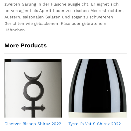
zweiten Gärung in der Flasche ausgleicht. Er eignet sich
hervorragend als Aperitif oder zu frischen Meeresfrüchten,
Austern, saisonalen Salaten und sogar zu schwereren
Gerichten wie gebackenem Käse oder gebratenem
Hähnchen.
More Products
Glaetzer Bishop Shiraz 2022
Tyrrell’s Vat 9 Shiraz 2022