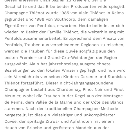
diesen erlesenen Champagner zu kreieren, der die
Geschichte und das Erbe beider Produzenten widerspiegelt.
Champagne Thiénot wurde 1985 von Alain Thiénot in Reims
gegründet und 1988 von Southcorp, dem damaligen
Eigentümer von Penfolds, erworben. Heute befindet er sich
wieder im Besitz der Familie Thiénot, die weiterhin eng mit
Penfolds zusammenarbeitet. Entsprechend dem Ansatz von
Penfolds, Trauben aus verschiedenen Regionen zu mischen,
werden die Trauben für diese Cuvée sorgfältig aus den
besten Premier- und Grand-Cru-Weinbergen der Region
ausgewählt. Alain hat jahrzehntelang ausgezeichnete
Beziehungen zu den lokalen Winzern gepflegt, und nun wird
sein Vermächtnis von seinen Kindern Garance und Stanislas
Thiénot fortgeführt. Dieser nicht-jahrgangsgebundene
Champagner besteht aus Chardonnay, Pinot Noir und Pinot
Meunier, wobei die Trauben in der Regel aus der Montagne
de Reims, dem Vallée de la Marne und der Côte des Blancs
stammen. Nach der traditionellen Champagner-Methode
hergestellt, ist dies ein vielseitiger und unkomplizierter
Cuvée, der spritzige Zitrus- und Apfelnoten mit einem
Hauch von Brioche und gerösteten Mandeln aus der