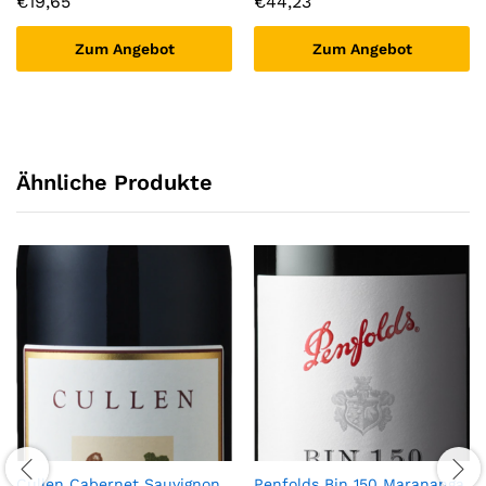
€
19,65
€
44,23
Zum Angebot
Zum Angebot
Ähnliche Produkte
Cullen Cabernet Sauvignon
Penfolds Bin 150 Marananga