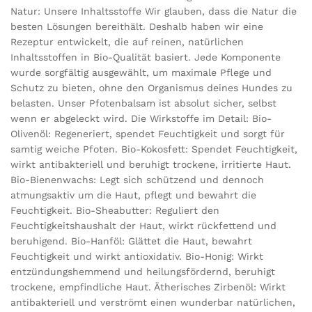
Natur: Unsere Inhaltsstoffe Wir glauben, dass die Natur die
besten Lösungen bereithält. Deshalb haben wir eine
Rezeptur entwickelt, die auf reinen, natürlichen
Inhaltsstoffen in Bio-Qualität basiert. Jede Komponente
wurde sorgfältig ausgewählt, um maximale Pflege und
Schutz zu bieten, ohne den Organismus deines Hundes zu
belasten. Unser Pfotenbalsam ist absolut sicher, selbst
wenn er abgeleckt wird. Die Wirkstoffe im Detail: Bio-
Olivenöl: Regeneriert, spendet Feuchtigkeit und sorgt für
samtig weiche Pfoten. Bio-Kokosfett: Spendet Feuchtigkeit,
wirkt antibakteriell und beruhigt trockene, irritierte Haut.
Bio-Bienenwachs: Legt sich schützend und dennoch
atmungsaktiv um die Haut, pflegt und bewahrt die
Feuchtigkeit. Bio-Sheabutter: Reguliert den
Feuchtigkeitshaushalt der Haut, wirkt rückfettend und
beruhigend. Bio-Hanföl: Glättet die Haut, bewahrt
Feuchtigkeit und wirkt antioxidativ. Bio-Honig: Wirkt
entzündungshemmend und heilungsfördernd, beruhigt
trockene, empfindliche Haut. Ätherisches Zirbenöl: Wirkt
antibakteriell und verströmt einen wunderbar natürlichen,