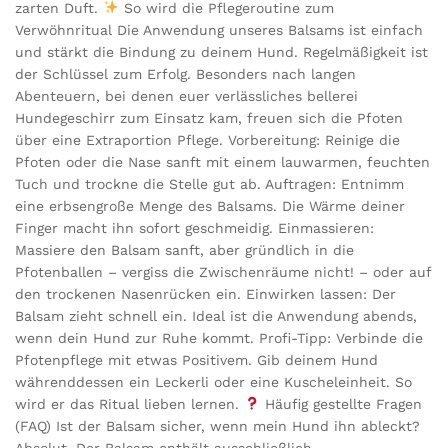
zarten Duft.
So wird die Pflegeroutine zum
Verwöhnritual Die Anwendung unseres Balsams ist einfach
und stärkt die Bindung zu deinem Hund. Regelmäßigkeit ist
der Schlüssel zum Erfolg. Besonders nach langen
Abenteuern, bei denen euer verlässliches bellerei
Hundegeschirr zum Einsatz kam, freuen sich die Pfoten
über eine Extraportion Pflege. Vorbereitung: Reinige die
Pfoten oder die Nase sanft mit einem lauwarmen, feuchten
Tuch und trockne die Stelle gut ab. Auftragen: Entnimm
eine erbsengroße Menge des Balsams. Die Wärme deiner
Finger macht ihn sofort geschmeidig. Einmassieren:
Massiere den Balsam sanft, aber gründlich in die
Pfotenballen – vergiss die Zwischenräume nicht! – oder auf
den trockenen Nasenrücken ein. Einwirken lassen: Der
Balsam zieht schnell ein. Ideal ist die Anwendung abends,
wenn dein Hund zur Ruhe kommt. Profi-Tipp: Verbinde die
Pfotenpflege mit etwas Positivem. Gib deinem Hund
währenddessen ein Leckerli oder eine Kuscheleinheit. So
wird er das Ritual lieben lernen.
Häufig gestellte Fragen
(FAQ) Ist der Balsam sicher, wenn mein Hund ihn ableckt?