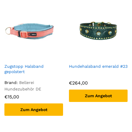
Zugstopp Halsband
Hundehalsband emerald #23
gepolstert
Brand:
Bellerei
€
264,00
Hundezubehör DE
Zum Angebot
€
15,00
Zum Angebot