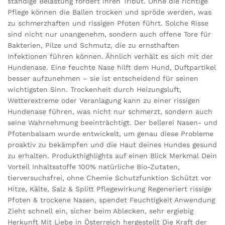
ständige Belastung fordert ihren Tribut. Ohne die richtige
Pflege können die Ballen trocken und spröde werden, was
zu schmerzhaften und rissigen Pfoten führt. Solche Risse
sind nicht nur unangenehm, sondern auch offene Tore für
Bakterien, Pilze und Schmutz, die zu ernsthaften
Infektionen führen können. Ähnlich verhält es sich mit der
Hundenase. Eine feuchte Nase hilft dem Hund, Duftpartikel
besser aufzunehmen – sie ist entscheidend für seinen
wichtigsten Sinn. Trockenheit durch Heizungsluft,
Wetterextreme oder Veranlagung kann zu einer rissigen
Hundenase führen, was nicht nur schmerzt, sondern auch
seine Wahrnehmung beeinträchtigt. Der bellerei Nasen- und
Pfotenbalsam wurde entwickelt, um genau diese Probleme
proaktiv zu bekämpfen und die Haut deines Hundes gesund
zu erhalten. Produkthighlights auf einen Blick Merkmal Dein
Vorteil Inhaltsstoffe 100% natürliche Bio-Zutaten,
tierversuchsfrei, ohne Chemie Schutzfunktion Schützt vor
Hitze, Kälte, Salz & Splitt Pflegewirkung Regeneriert rissige
Pfoten & trockene Nasen, spendet Feuchtigkeit Anwendung
Zieht schnell ein, sicher beim Ablecken, sehr ergiebig
Herkunft Mit Liebe in Österreich hergestellt Die Kraft der