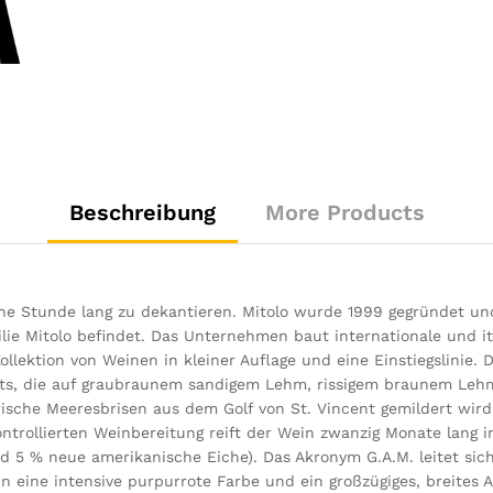
Beschreibung
More Products
ine Stunde lang zu dekantieren. Mitolo wurde 1999 gegründet und
lie Mitolo befindet. Das Unternehmen baut internationale und it
 Kollektion von Weinen in kleiner Auflage und eine Einstiegslinie
uts, die auf graubraunem sandigem Lehm, rissigem braunem Leh
rische Meeresbrisen aus dem Golf von St. Vincent gemildert wir
ntrollierten Weinbereitung reift der Wein zwanzig Monate lang 
d 5 % neue amerikanische Eiche). Das Akronym G.A.M. leitet sic
 eine intensive purpurrote Farbe und ein großzügiges, breites 