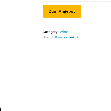
Zum Angebot
Category:
Wine
Brand:
8wines DACH