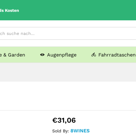
ds Kosten
 & Garden
Augenpflege
Fahrradtaschen
€
31,06
8WINES
Sold By: