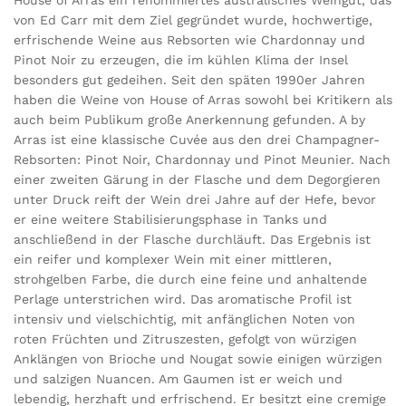
House of Arras ein renommiertes australisches Weingut, das
von Ed Carr mit dem Ziel gegründet wurde, hochwertige,
erfrischende Weine aus Rebsorten wie Chardonnay und
Pinot Noir zu erzeugen, die im kühlen Klima der Insel
besonders gut gedeihen. Seit den späten 1990er Jahren
haben die Weine von House of Arras sowohl bei Kritikern als
auch beim Publikum große Anerkennung gefunden. A by
Arras ist eine klassische Cuvée aus den drei Champagner-
Rebsorten: Pinot Noir, Chardonnay und Pinot Meunier. Nach
einer zweiten Gärung in der Flasche und dem Degorgieren
unter Druck reift der Wein drei Jahre auf der Hefe, bevor
er eine weitere Stabilisierungsphase in Tanks und
anschließend in der Flasche durchläuft. Das Ergebnis ist
ein reifer und komplexer Wein mit einer mittleren,
strohgelben Farbe, die durch eine feine und anhaltende
Perlage unterstrichen wird. Das aromatische Profil ist
intensiv und vielschichtig, mit anfänglichen Noten von
roten Früchten und Zitruszesten, gefolgt von würzigen
Anklängen von Brioche und Nougat sowie einigen würzigen
und salzigen Nuancen. Am Gaumen ist er weich und
lebendig, herzhaft und erfrischend. Er besitzt eine cremige