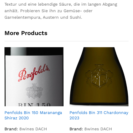
Textur und eine lebendige Säure, die im langen Abgang
anhält. Probieren Sie ihn zu Gemüse- oder
Garnelentempura, Austern und Sushi.
More Products
Penfolds Bin 150 Marananga
Penfolds Bin 311 Chardonnay
Shiraz 2020
2023
Brand:
8wines DACH
Brand:
8wines DACH