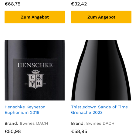
€
68,75
€
32,42
Zum Angebot
Zum Angebot
Henschke Keyneton
Thistledown Sands of Time
Euphonium 2016
Grenache 2023
Brand:
8wines DACH
Brand:
8wines DACH
€
50,98
€
58,95