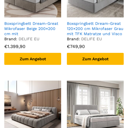
Boxspringbett Dream-Great
Boxspringbett Dream-Great
Mikrofaser Beige 200×200
120×200 cm Mikrofaser Grau
cm mit
mit TFK Matratze und Visco
Taschenfederkernmatratze
Topper
Brand:
DELIFE EU
Brand:
DELIFE EU
und Topper Visco
€
1.399,90
€
749,90
Zum Angebot
Zum Angebot