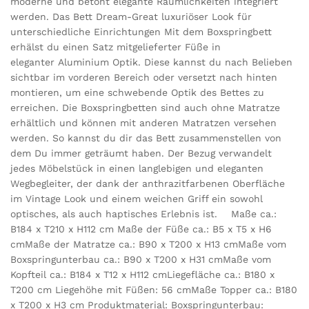
moderne und betont elegante Räumlichkeiten integriert
werden. Das Bett Dream-Great luxuriöser Look für
unterschiedliche Einrichtungen Mit dem Boxspringbett
erhälst du einen Satz mitgelieferter Füße in
eleganter Aluminium Optik. Diese kannst du nach Belieben
sichtbar im vorderen Bereich oder versetzt nach hinten
montieren, um eine schwebende Optik des Bettes zu
erreichen. Die Boxspringbetten sind auch ohne Matratze
erhältlich und können mit anderen Matratzen versehen
werden. So kannst du dir das Bett zusammenstellen von
dem Du immer geträumt haben. Der Bezug verwandelt
jedes Möbelstück in einen langlebigen und eleganten
Wegbegleiter, der dank der anthrazitfarbenen Oberfläche
im Vintage Look und einem weichen Griff ein sowohl
optisches, als auch haptisches Erlebnis ist. Maße ca.:
B184 x T210 x H112 cm Maße der Füße ca.: B5 x T5 x H6
cmMaße der Matratze ca.: B90 x T200 x H13 cmMaße vom
Boxspringunterbau ca.: B90 x T200 x H31 cmMaße vom
Kopfteil ca.: B184 x T12 x H112 cmLiegefläche ca.: B180 x
T200 cm Liegehöhe mit Füßen: 56 cmMaße Topper ca.: B180
x T200 x H3 cm Produktmaterial: Boxspringunterbau: