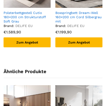
Polsterbettgestell Cutio
Boxspringbett Dream-Well
180×200 cm Strukturstoff
160×200 cm Cord Silbergrau
Soft Grau
mit
Taschenfederkernmatratze
Brand:
DELIFE EU
Brand:
DELIFE EU
und Topper Visco
€
1.589,90
€
1.199,90
Zum Angebot
Zum Angebot
Ähnliche Produkte