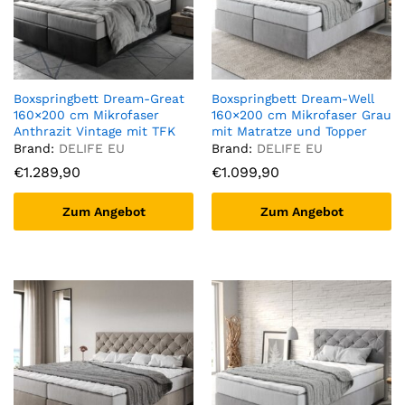
Boxspringbett Dream-Great
Boxspringbett Dream-Well
160×200 cm Mikrofaser
160×200 cm Mikrofaser Grau
Anthrazit Vintage mit TFK
mit Matratze und Topper
Matratze und Visco Topper
Brand:
DELIFE EU
Brand:
DELIFE EU
€
1.289,90
€
1.099,90
Zum Angebot
Zum Angebot