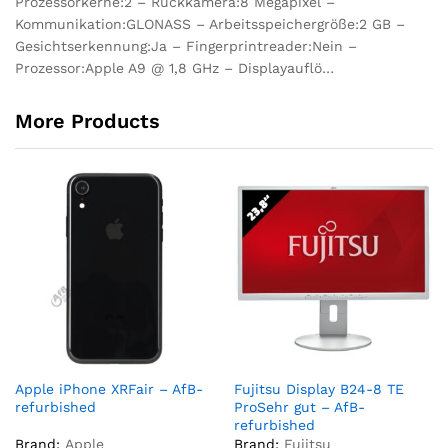
Prozessorkerne:2 – Rückkamera:8 Megapixel –
Kommunikation:GLONASS – Arbeitsspeichergröße:2 GB –
Gesichtserkennung:Ja – Fingerprintreader:Nein –
Prozessor:Apple A9 @ 1,8 GHz – Displayauflö…
More Products
Apple iPhone XRFair – AfB-
Fujitsu Display B24-8 TE
refurbished
ProSehr gut – AfB-
refurbished
Brand:
Apple
Brand:
Fujitsu