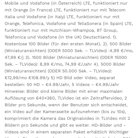
Mobile und Vodafone (in Österreich) LTE, funktioniert nur
mit Orange (in France) LTE, funktioniert nur mit Telecom
Italia und Vodafone (in Italy) LTE, funktioniert nur mit
Orange, Telefonica, Vodafone und TeliaSonera (in Spain) LTE,
funktioniert nur mit Hutchison-Whampoa, BT Group,
Telefonica und Vodafone (in the UK) Deutschland. 1).
Kostenlose 100 Bilder (für den ersten Monat), 2). 500 Bilder
(Miniaturansichten) (ODER 5000 Sek. – TLVideo) :4,99 €/mo,
47,99 €/j 3). 1500 Bilder (Miniaturansichten) (ODER 15000
Sek. – TLVideo): 8,99 €/mo, 74,99 €/Jahr 4). 5000 Bilder
(Miniaturansichten) (ODER 50.000 Sek. – TLVideo):
€12,99/mo €108.99/y 5) HD Bild oder Video, separat
bestellen: 50 HD – €4.99/Jahr, 5 Videos – €4.99/Jahr
Hinweise: Bilder sind kleine Bilder mit einer maximalen
Auflösung von 640×360, TLVideo ist ein Zeitraffervideo, 2
Bilder pro Sekunde, wenn der Benutzer sich entscheidet,
ein Video auf der Kameraseite aufzunehmen (bis zu 10s),
komprimiert die Kamera das Originalvideo in TLVideo mit 2
Bildern pro Sekunde und gibt es weiter. HD-Bilder und -
Videos sind in einem separaten Paket erhältlich Wichtiger