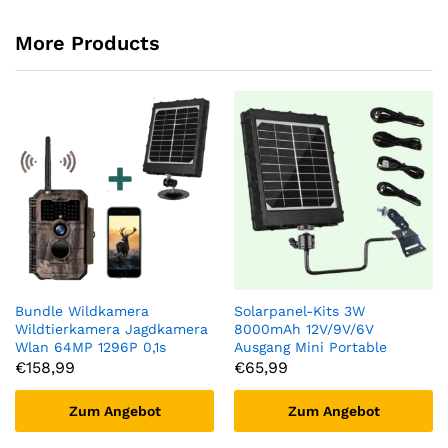
More Products
Bundle Wildkamera
Solarpanel-Kits 3W
Wildtierkamera Jagdkamera
8000mAh 12V/9V/6V
Wlan 64MP 1296P 0,1s
Ausgang Mini Portable
Auslöserzeit
Outdoor oder Indoor
€
158,99
€
65,99
Bewegungsmelder 110°PIR
Wiederaufladbare
und Solarpanel-Kits
Stromversorgung für alle
Zum Angebot
Zum Angebot
8000mAh 12V/9V/6V| W600
Wildkamera | BL8000
Rot