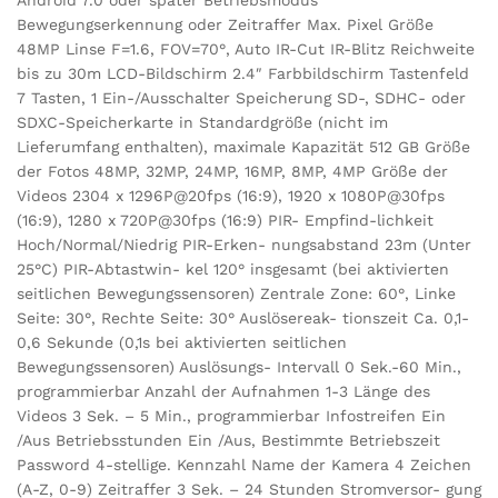
Android 7.0 oder später Betriebsmodus
Bewegungserkennung oder Zeitraffer Max. Pixel Größe
48MP Linse F=1.6, FOV=70°, Auto IR-Cut IR-Blitz Reichweite
bis zu 30m LCD-Bildschirm 2.4″ Farbbildschirm Tastenfeld
7 Tasten, 1 Ein-/Ausschalter Speicherung SD-, SDHC- oder
SDXC-Speicherkarte in Standardgröße (nicht im
Lieferumfang enthalten), maximale Kapazität 512 GB Größe
der Fotos 48MP, 32MP, 24MP, 16MP, 8MP, 4MP Größe der
Videos 2304 x 1296P@20fps (16:9), 1920 x 1080P@30fps
(16:9), 1280 x 720P@30fps (16:9) PIR- Empfind-lichkeit
Hoch/Normal/Niedrig PIR-Erken- nungsabstand 23m (Unter
25°C) PIR-Abtastwin- kel 120° insgesamt (bei aktivierten
seitlichen Bewegungssensoren) Zentrale Zone: 60°, Linke
Seite: 30°, Rechte Seite: 30° Auslösereak- tionszeit Ca. 0,1-
0,6 Sekunde (0,1s bei aktivierten seitlichen
Bewegungssensoren) Auslösungs- Intervall 0 Sek.-60 Min.,
programmierbar Anzahl der Aufnahmen 1-3 Länge des
Videos 3 Sek. – 5 Min., programmierbar Infostreifen Ein
/Aus Betriebsstunden Ein /Aus, Bestimmte Betriebszeit
Password 4-stellige. Kennzahl Name der Kamera 4 Zeichen
(A-Z, 0-9) Zeitraffer 3 Sek. – 24 Stunden Stromversor- gung