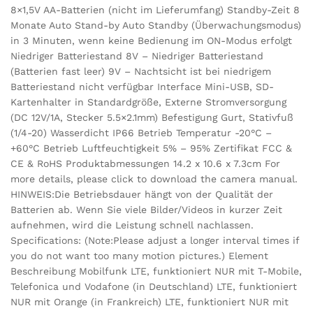
8×1,5V AA-Batterien (nicht im Lieferumfang) Standby-Zeit 8
Monate Auto Stand-by Auto Standby (Überwachungsmodus)
in 3 Minuten, wenn keine Bedienung im ON-Modus erfolgt
Niedriger Batteriestand 8V – Niedriger Batteriestand
(Batterien fast leer) 9V – Nachtsicht ist bei niedrigem
Batteriestand nicht verfügbar Interface Mini-USB, SD-
Kartenhalter in Standardgröße, Externe Stromversorgung
(DC 12V/1A, Stecker 5.5×2.1mm) Befestigung Gurt, Stativfuß
(1/4-20) Wasserdicht IP66 Betrieb Temperatur -20°C –
+60°C Betrieb Luftfeuchtigkeit 5% – 95% Zertifikat FCC &
CE & RoHS Produktabmessungen 14.2 x 10.6 x 7.3cm For
more details, please click to download the camera manual.
HINWEIS:Die Betriebsdauer hängt von der Qualität der
Batterien ab. Wenn Sie viele Bilder/Videos in kurzer Zeit
aufnehmen, wird die Leistung schnell nachlassen.
Specifications: (Note:Please adjust a longer interval times if
you do not want too many motion pictures.) Element
Beschreibung Mobilfunk LTE, funktioniert NUR mit T-Mobile,
Telefonica und Vodafone (in Deutschland) LTE, funktioniert
NUR mit Orange (in Frankreich) LTE, funktioniert NUR mit