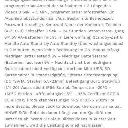
programmierbar Anzahl der Aufnahmen 1-3 Länge des
Videos 3 Sek. – 5 Min., programmierbar Infostreifen Ein
/Aus Betriebsstunden Ein /Aus, Bestimmte Betriebszeit
Password 4-stellige. Kennzahl Name der Kamera 4 Zeichen
(A-Z, 0-9) Zeitraffer 3 Sek. – 24 Stunden Stromversor- gung
8×1,5V AA-Batterien (nicht im Lieferumfang) Standby-Zeit 8
Monate Auto Stand-by Auto Standby (Überwachungsmodus)
in 3 Minuten, wenn keine Bedienung im ON-Modus erfolgt
Niedriger Batteriestand 8V – Niedriger Batteriestand
(Batterien fast leer) 9V – Nachtsicht ist bei niedrigem
Batteriestand nicht verfügbar Interface Mini-USB, SD-
Kartenhalter in Standardgröße, Externe Stromversorgung
(DC 12V/1A, Stecker 5.5×2.1mm) Befestigung Gurt, Stativfuß
(1/4-20) Wasserdicht IP66 Betrieb Temperatur -20°C –
+60°C Betrieb Luftfeuchtigkeit 5% – 95% Zertifikat FCC &
CE & RoHS Produktabmessungen 14.2 x 10.6 x 7.3cm For
more details, please click to download the camera manual.
HINWEIS:Die Betriebsdauer hängt von der Qualität der
Batterien ab. Wenn Sie viele Bilder/Videos in kurzer Zeit
aufnehmen, wird die Leistung schnell nachlassen.