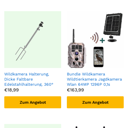
Wildkamera Halterung,
Bundle Wildkamera
Dicke Faltbare
Wildtierkamera Jagdkamera
Edelstahlhalterung, 360°
Wlan 64MP 1296P 0,1s
verstellbar,
Auslöserzeit
€
18,99
€
163,99
Universalgewindeanschluss
Bewegungsmelder 120°PIR
1/4“-20(6mm) für Solarpanel,
und Solarpanel-Kits
Zum Angebot
Zum Angebot
Nachtangel-Lichter
8000mAh 12V/9V/6V |
A280W Grau