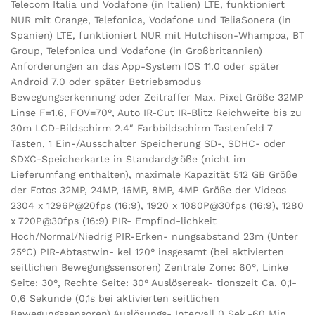
Telecom Italia und Vodafone (in Italien) LTE, funktioniert
NUR mit Orange, Telefonica, Vodafone und TeliaSonera (in
Spanien) LTE, funktioniert NUR mit Hutchison-Whampoa, BT
Group, Telefonica und Vodafone (in Großbritannien)
Anforderungen an das App-System IOS 11.0 oder später
Android 7.0 oder später Betriebsmodus
Bewegungserkennung oder Zeitraffer Max. Pixel Größe 32MP
Linse F=1.6, FOV=70°, Auto IR-Cut IR-Blitz Reichweite bis zu
30m LCD-Bildschirm 2.4″ Farbbildschirm Tastenfeld 7
Tasten, 1 Ein-/Ausschalter Speicherung SD-, SDHC- oder
SDXC-Speicherkarte in Standardgröße (nicht im
Lieferumfang enthalten), maximale Kapazität 512 GB Größe
der Fotos 32MP, 24MP, 16MP, 8MP, 4MP Größe der Videos
2304 x 1296P@20fps (16:9), 1920 x 1080P@30fps (16:9), 1280
x 720P@30fps (16:9) PIR- Empfind-lichkeit
Hoch/Normal/Niedrig PIR-Erken- nungsabstand 23m (Unter
25°C) PIR-Abtastwin- kel 120° insgesamt (bei aktivierten
seitlichen Bewegungssensoren) Zentrale Zone: 60°, Linke
Seite: 30°, Rechte Seite: 30° Auslösereak- tionszeit Ca. 0,1-
0,6 Sekunde (0,1s bei aktivierten seitlichen
Bewegungssensoren) Auslösungs- Intervall 0 Sek.-60 Min.,