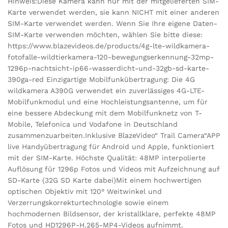
Hinweis:Diese Kamera kann nur mit der mitgelieferten SIM-
Karte verwendet werden, sie kann NICHT mit einer anderen
SIM-Karte verwendet werden. Wenn Sie Ihre eigene Daten-
SIM-Karte verwenden möchten, wählen Sie bitte diese:
https://www.blazevideos.de/products/4g-lte-wildkamera-
fotofalle-wildtierkamera-120-bewegungserkennung-32mp-
1296p-nachtsicht-ip66-wasserdicht-und-32gb-sd-karte-
390ga-red Einzigartige Mobilfunkübertragung: Die 4G
wildkamera A390G verwendet ein zuverlässiges 4G-LTE-
Mobilfunkmodul und eine Hochleistungsantenne, um für
eine bessere Abdeckung mit dem Mobilfunknetz von T-
Mobile, Telefonica und Vodafone in Deutschland
zusammenzuarbeiten.Inklusive BlazeVideo“ Trail Camera“APP
live Handyübertragung für Android und Apple, funktioniert
mit der SIM-Karte. Höchste Qualität: 48MP interpolierte
Auflösung für 1296p Fotos und Videos mit Aufzeichnung auf
SD-Karte (32G SD Karte dabei)Mit einem hochwertigen
optischen Objektiv mit 120° Weitwinkel und
Verzerrungskorrekturtechnologie sowie einem
hochmodernen Bildsensor, der kristallklare, perfekte 48MP
Fotos und HD1296P-H.265-MP4-Videos aufnimmt.