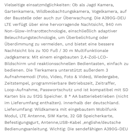
Vielseitige einsatzmöglichkeiten: Ob als Jagd Kamera,
Gartenkamera, Wildbeobachtungskamera, Vogelkamera, auf
der Baustelle oder auch zur Überwachung. Die A390G-DEU
LTE verfügt über eine hervorragende Nachtsicht, 940 nm
Non-Glow-Infrarottechnologie, einschließlich adaptiver
Beleuchtungstechnologie, um Überbelichtung oder
Überdimmung zu vermeiden, und bietet eine bessere
Nachtsicht bis zu 100 Fuß / 30 m Multifunktionale
Jadgkamera: Mit einem eingebauten 2,4-Zoll-LCD-
Bildschirm und reaktionsschnellen Bedientasten, einfach zu
bedienen. Die Tierkamera unterstützt außerdem 3
Aufnahmemodi (Foto, Video, Foto & Video), Wiedergabe,
Zeitstempel, programmierbare Betriebszeit, Zeitraffer,
Loop-Aufnahme, Passwortschutz und ist kompatibel mit SD
Karten bis zu 512G Speicher. 8 * AA batteriebetrieben (nicht
im Lieferumfang enthalten). innerhalb der deutschland.
Lieferumfang: Wildkamera mit eingebautem Mobilfunk
Modul, LTE Antenne, SIM Karte, 32 GB Speicherkarte,
Befestigungsgurt, Antenne,USB-Kabel ,englishe/deutsche
Bedienungsanleitung. Wichtig: Die sendefähigen A390G-DEU