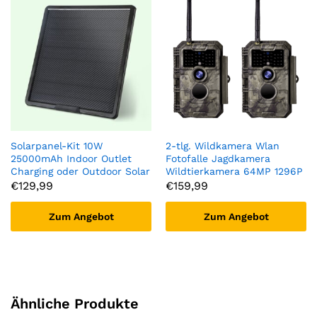
Solarpanel-Kit 10W
2-tlg. Wildkamera Wlan
25000mAh Indoor Outlet
Fotofalle Jagdkamera
Charging oder Outdoor Solar
Wildtierkamera 64MP 1296P
Charging, 5V Input,
0,1s Schnelle Trigger
€
129,99
€
159,99
12V/9V/6V Output mit USB-A
Geschwindigkeit Nachtsicht
sowie Type-C Output für
Bewegungsmelder 110°PIR
Zum Angebot
Zum Angebot
WildKameras, Mobiles,
IP66 Wasserdichter | W600
Laptops | BL25A
Braun
Ähnliche Produkte